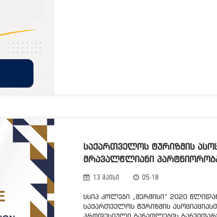
ᲡᲐᲥᲐᲠᲗᲕᲔᲚᲝᲡ ᲢᲣᲠᲘᲖᲛᲘᲡ ᲐᲡᲝᲪ
ᲛᲠᲐᲕᲐᲚᲬᲚᲘᲐᲜᲘ ᲞᲐᲠᲢᲜᲘᲝᲠᲝᲑ
13 მაისი
05:18
სსიპ კოლეჯი „მერმისი“ 2020 წლიდ
საქართველოს ტურიზმის ასოციაციასთ
პროფესიული განათლების განვითარ