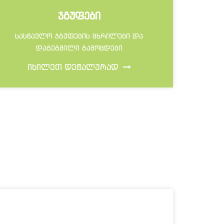
ᲯᲒᲣᲤᲔᲑᲘ
სასწავლო ჯგუფების ცხრილები და
დაგეგმილი გამოცდები
ᲘᲮᲘᲚᲔᲗ ᲓᲔᲢᲐᲚᲣᲠᲐᲓ