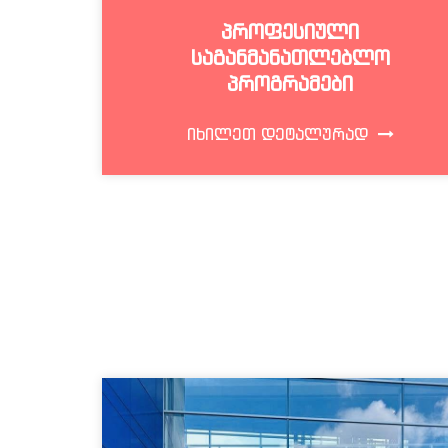
ᲞᲠᲝᲤᲔᲡᲘᲣᲚᲘ
ᲡᲐᲒᲐᲜᲛᲐᲜᲐᲗᲚᲔᲑᲚᲝ
ᲞᲠᲝᲒᲠᲐᲛᲔᲑᲘ
ᲘᲮᲘᲚᲔᲗ ᲓᲔᲢᲐᲚᲣᲠᲐᲓ