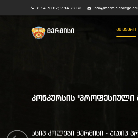
2 14 78 87; 2 14 76 63
info@mermisicollege.ed
ᲛᲗᲐᲕᲐᲠᲘ
ᲛᲔᲠᲛᲘᲡᲘ
ᲙᲝᲜᲙᲣᲠᲡᲘᲡ "ᲞᲠᲝᲤᲔᲡᲘᲣᲚᲘ Გ
სსიპ კოლეჯი მერმისი - ა(ა)იპ 