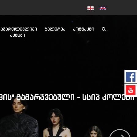
ᲡᲐᲛᲐᲠᲗᲚᲔᲑᲚᲘᲕᲘ
ᲒᲐᲚᲔᲠᲔᲐ
ᲙᲝᲜᲢᲐᲥᲢᲘ
ᲐᲥᲢᲔᲑᲘ
" ᲒᲐᲛᲐᲠᲯᲕᲔᲑᲣᲚᲘ - ᲡᲡᲘᲞ ᲙᲝᲚᲔᲯᲘ 