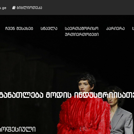
u.ge
ბიბლიოთეკა
ᲩᲕᲔᲜ ᲨᲔᲡᲐᲮᲔᲑ
ᲡᲬᲐᲕᲚᲐ
ᲡᲐᲔᲠᲗᲐᲨᲝᲠᲘᲡᲝ
ᲙᲐᲠᲘᲔᲠᲐ
ᲣᲠᲗᲘᲔᲠᲗᲝᲑᲔᲑᲘ
ᲐᲜᲐᲗᲚᲔᲑᲐ ᲛᲝᲓᲘᲡ ᲘᲜᲓᲣᲡᲢᲠᲘᲘᲡᲐᲗᲕᲘᲡ
პროფესიული