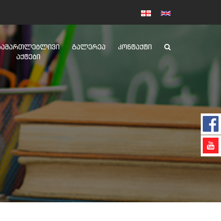
ᲡᲐᲛᲐᲠᲗᲚᲔᲑᲚᲘᲕᲘ
ᲒᲐᲚᲔᲠᲔᲐ
ᲙᲝᲜᲢᲐᲥᲢᲘ
ᲐᲥᲢᲔᲑᲘ