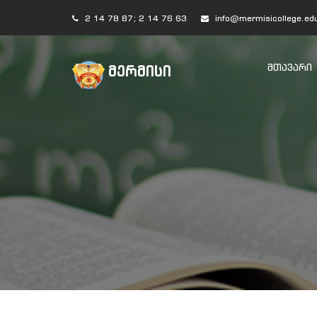
2 14 78 87; 2 14 76 63
info@mermisicollege.ed
ᲛᲗᲐᲕᲐᲠᲘ
ᲛᲔᲠᲛᲘᲡᲘ