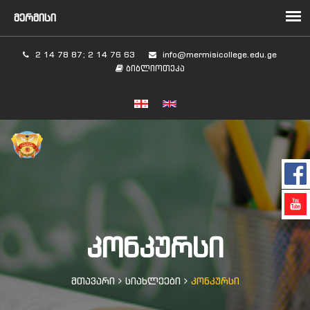
2 14 78 87; 2 14 76 63
info@mermisicollege.edu.ge
ბიბლიოთეკა
ᲙᲝᲜᲙᲣᲠᲡᲘ
მთავარი
სიახლეები
კონკურსი