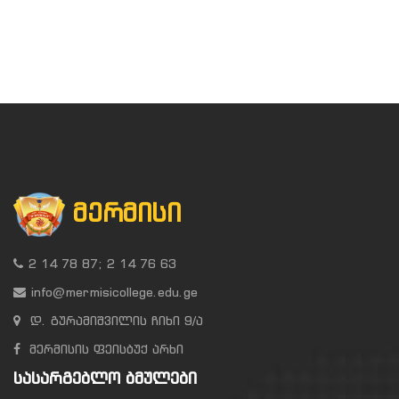
ᲛᲔᲠᲛᲘᲡᲘ
2 14 78 87; 2 14 76 63
info@mermisicollege.edu.ge
დ. გურამიშვილის ჩიხი 9/ა
მერმისის ფეისბუქ არხი
ᲡᲐᲡᲐᲠᲒᲔᲑᲚᲝ ᲑᲛᲣᲚᲔᲑᲘ