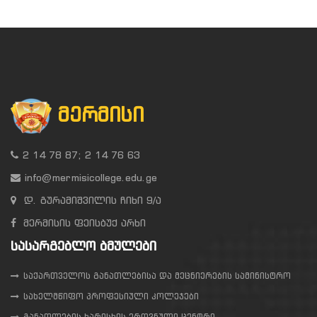
ᲛᲔᲠᲛᲘᲡᲘ
2 14 78 87; 2 14 76 63
info@mermisicollege.edu.ge
დ. გურამიშვილის ჩიხი 9/ა
მერმისის ფეისბუქ არხი
ᲡᲐᲡᲐᲠᲒᲔᲑᲚᲝ ᲑᲛᲣᲚᲔᲑᲘ
საქართველოს განათლებისა და მეცნიერების სამინისტრო
სახელმწიფო პროფესიული კოლეჯები
განათლების ხარისხის ეროვნული ცენტრი