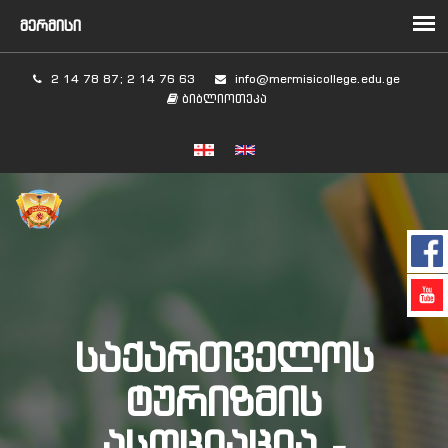
2 14 78 87; 2 14 76 63
info@mermisicollege.edu.ge
ბიბლიოთეკა
ᲡᲐᲥᲐᲠᲗᲕᲔᲚᲝᲡ
ᲢᲣᲠᲘᲖᲛᲘᲡ
ᲐᲡᲝᲪᲘᲐᲪᲘᲐ -